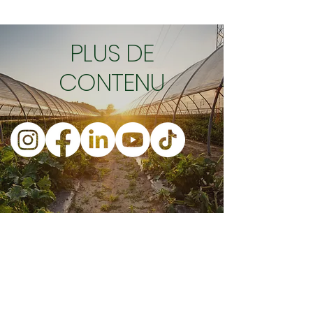
PLUS DE
CONTENU
Heures d'ouvertures
Adresse
Lundi : 9h - 16h
Mardi : 9h -
16
h
153
5 ch. Sainte-Foy, suite 220
Mercredi : 9h -
16
h
G1S
2P1, QC, CAN
Jeudi : 9h -
16
h
info@orisha.io
Vendredi : 9h -
16
h
1-888-267-474
2