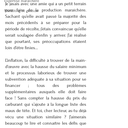
Expertise maraîchère
Je jasais avec une amie qui a un petit terrain 
pour faire de la production maraîchère. 
Marketing et gestion
Sachant qu’elle avait passé la majorité des 
mois précédents à se préparer pour la 
période de récolte, j’étais convaincue qu’elle 
serait soulagée d’enfin y arriver. J’ai réalisé 
que pourtant, ses préoccupations étaient 
loin d’être finies…
L’inflation, la difficulté à trouver de la main-
d'œuvre avec la hausse du salaire minimum 
et le processus laborieux de trouver une 
subvention adéquate à sa situation pour se 
financer ; tous des problèmes 
supplémentaires auxquels elle doit faire 
face ! Sans compter la hausse du prix du 
carburant qui s’ajoute à la longue liste des 
maux de tête. Et toi, cher lecteur, as-tu déjà 
vécu une situation similaire ? J’aimerais 
beaucoup te lire et connaître les défis que 