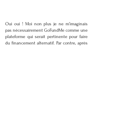
Oui oui ! Moi non plus je ne m’imaginais 
pas nécessairement GoFundMe comme une 
plateforme qui serait pertinente pour faire 
du financement alternatif. Par contre, après 
avoir vu plein de projets en rapport avec 
l’agriculture et le maraîchage, j’ai commencé 
à le considérer plus sérieusement !
Pas très complexe comme concept : 
GoFundMe est une plateforme de 
financement participatif à but lucratif 
permettant aux gens de collecter des fonds 
pour des évènements, occasions ou 
objectifs de tous genres. Sans frais et sans 
critères particuliers d’admission, il suffit de 
répondre à quelques questions simples 
pour commencer sa collecte de fonds. 