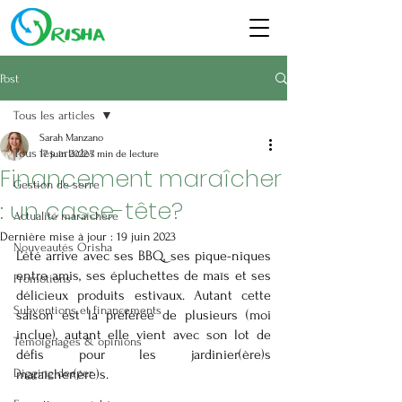
Post
Tous les articles
Sarah Manzano
Tous les articles
17 juin 2022
7 min de lecture
Financement maraîcher
Gestion de serre
: un casse-tête?
Actualité maraîchère
Dernière mise à jour :
19 juin 2023
Nouveautés Orisha
L’été arrive avec ses BBQ, ses pique-niques 
entre amis, ses épluchettes de maïs et ses 
Promotions
délicieux produits estivaux. Autant cette 
Subventions et financements
saison est la préférée de plusieurs (moi 
inclue), autant elle vient avec son lot de 
Témoignages & opinions
défis pour les jardinier(ère)s 
Digging deeper
maraîcher(ère)s. 