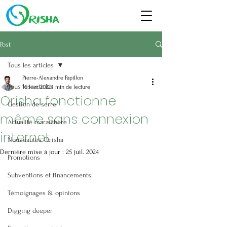
Post
Tous les articles
Pierre-Alexandre Papillon
Tous les articles
16 févr. 2022
1 min de lecture
Orisha fonctionne
Gestion de serre
même sans connexion
Actualité maraîchère
internet
Nouveautés Orisha
Dernière mise à jour :
25 juil. 2024
Promotions
Subventions et financements
Témoignages & opinions
Digging deeper