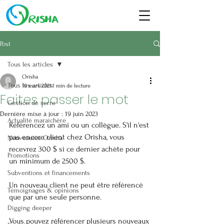
Post
Tous les articles
Orisha
Tous les articles
19 mars 2021
1 min de lecture
Faites passer le mot
Gestion de serre
Dernière mise à jour :
19 juin 2023
Actualité maraîchère
Référencez un ami ou un collègue. S'il n'est 
pas encore client chez Orisha, vous 
Nouveautés Orisha
recevrez 300 $ si ce dernier achète pour 
Promotions
un minimum de 2500 $.
Subventions et financements
Un nouveau client ne peut être référencé 
Témoignages & opinions
que par une seule personne. 
Digging deeper
Vous pouvez référencer plusieurs nouveaux 