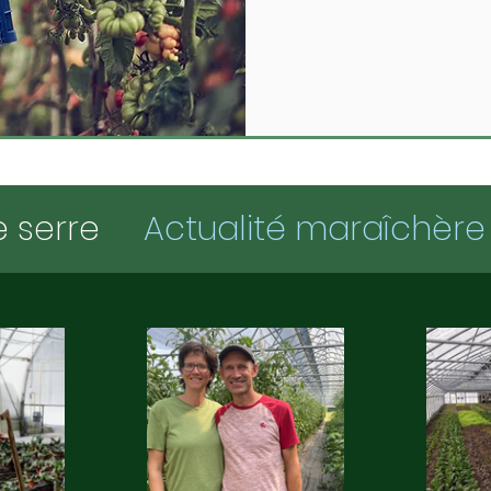
 serre
Actualité maraîchère
 et financements
Témoignag
se maraîchère
Marketing et g