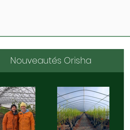
Nouveautés Orisha
es & opinions
estion