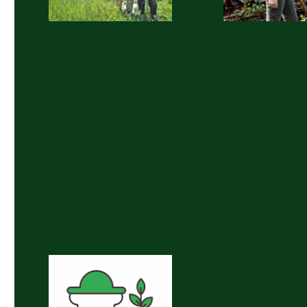
17 mai 2023
8 min de lecture
26 avr. 2023
4 astuces pour un
Le chemin ve
sol en santé
productio
l’année