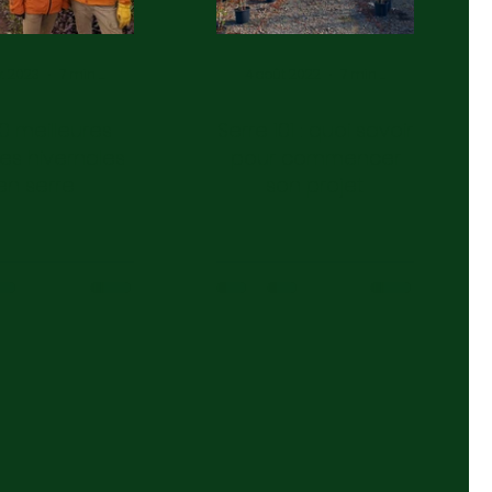
v. 2023
7 min de lecture
4 août 2022
7 min de lecture
10 meilleures
Serre 101 : quoi savoir
res hivernales
pour commencer
en serre
son projet