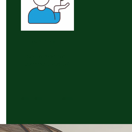
1 août 2022
5 min de lecture
Santé mentale :
comment vas-tu?