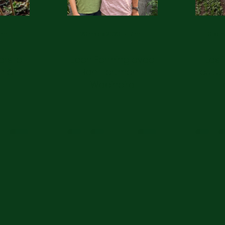
6 min de lecture
29 mars 2023
7 min de lecture
9 jan
rs la
Lean Farming avec
Les 
n à
Ben Hartman -
cultu
Webinaire